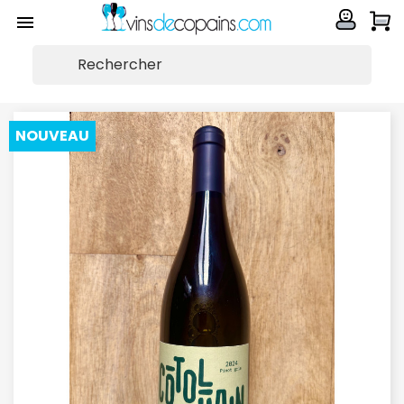


NOUVEAU