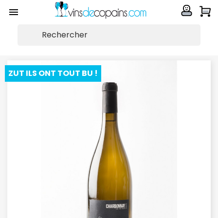


ZUT ILS ONT TOUT BU !