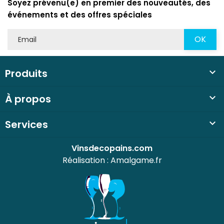
Soyez prévenu(e) en premier des nouveautés, des
événements et des offres spéciales
Produits

À propos

Services

Vinsdecopains.com
Réalisation :
Amalgame.fr