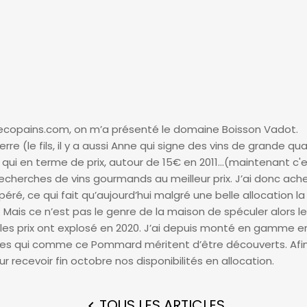
nsdecopains.com, on m’a présenté le domaine Boisson Vadot.
ierre (le fils, il y a aussi Anne qui signe des vins de grande
qui en terme de prix, autour de 15€ en 2011...(maintenant c'
cherches de vins gourmands au meilleur prix. J’ai donc ache
éré, ce qui fait qu’aujourd’hui malgré une belle allocation
. Mais ce n’est pas le genre de la maison de spéculer alors l
si les prix ont explosé en 2020. J’ai depuis monté en gamme 
es qui comme ce Pommard méritent d’être découverts. Afin de
ur recevoir fin octobre nos disponibilités en allocation.
TOUS LES ARTICLES
