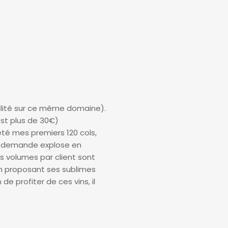
 qualité sur ce même domaine).
est plus de 30€)
té mes premiers 120 cols,
 la demande explose en
es volumes par client sont
en proposant ses sublimes
 profiter de ces vins, il