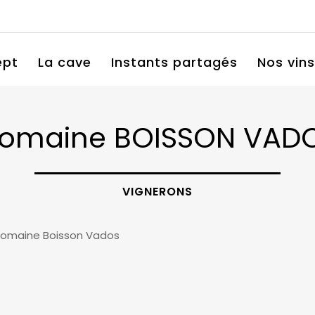
ept
La cave
Instants partagés
Nos vins
omaine BOISSON VAD
VIGNERONS